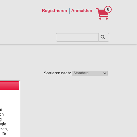
0
Registrieren
Anmelden
Sortieren nach:
em
ch
g
ogle
tzen,
 für