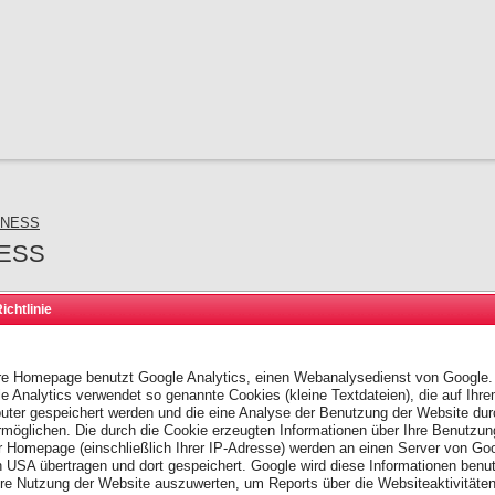
SINESS
NESS
ichtlinie
ESS
Notizbuch BUSINESS
Pocket (A5)
e Homepage benutzt Google Analytics, einen Webanalysedienst von Google.
e Analytics verwendet so genannte Cookies (kleine Textdateien), die auf Ihr
ter gespeichert werden und die eine Analyse der Benutzung der Website dur
rmöglichen. Die durch die Cookie erzeugten Informationen über Ihre Benutzun
r Homepage (einschließlich Ihrer IP-Adresse) werden an einen Server von Go
n USA übertragen und dort gespeichert. Google wird diese Informationen benu
re Nutzung der Website auszuwerten, um Reports über die Websiteaktivitäten