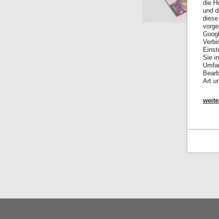
die H
und d
diese
vorge
Googl
Verbi
Einst
Sie i
Umfan
Bearb
Art u
weite