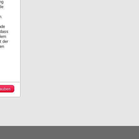
ng
le
n.
nde
 dass
llem
t der
nen
lauben