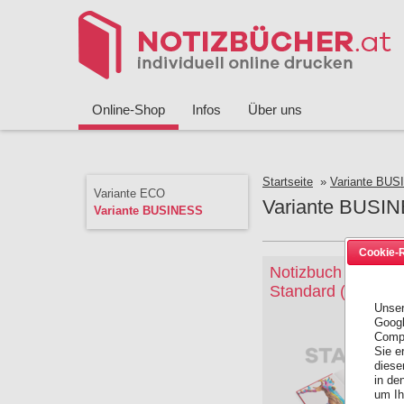
Online-Shop
Infos
Über uns
Startseite
»
Variante BU
Variante ECO
Variante BUSI
Variante BUSINESS
Cookie-R
Notizbuch BUSIN
Standard (A4)
Unser
Googl
Compu
Sie e
diese
in de
um Ih