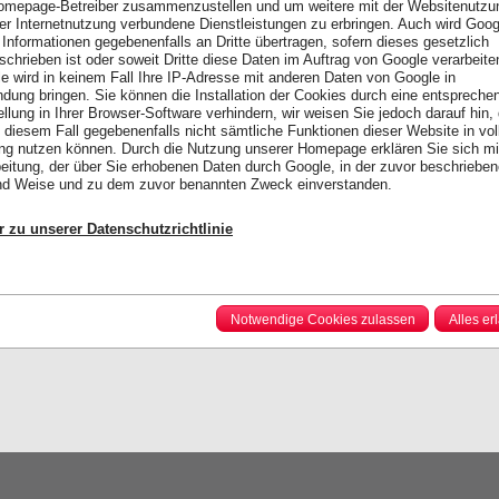
omepage-Betreiber zusammenzustellen und um weitere mit der Websitenutzu
er Internetnutzung verbundene Dienstleistungen zu erbringen. Auch wird Goog
 Informationen gegebenenfalls an Dritte übertragen, sofern dieses gesetzlich
schrieben ist oder soweit Dritte diese Daten im Auftrag von Google verarbeite
e wird in keinem Fall Ihre IP-Adresse mit anderen Daten von Google in
ndung bringen. Sie können die Installation der Cookies durch eine entspreche
ellung in Ihrer Browser-Software verhindern, wir weisen Sie jedoch darauf hin,
n diesem Fall gegebenenfalls nicht sämtliche Funktionen dieser Website in vo
g nutzen können. Durch die Nutzung unserer Homepage erklären Sie sich mi
eitung, der über Sie erhobenen Daten durch Google, in der zuvor beschriebe
nd Weise und zu dem zuvor benannten Zweck einverstanden.
r zu unserer Datenschutzrichtlinie
Notwendige Cookies zulassen
Alles er